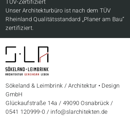
TÜV-Zertifiziert
Unser Architekturbüro ist nach dem TÜV
Rheinland Qualitätsstandard „Planer am Bau“
zertifiziert.
Sökeland & Leimbrink / Architektur • Design
GmbH
Glückaufstraße 14a / 49090 Osnabrück /
0541 120999-0
/
info@slarchitekten.de