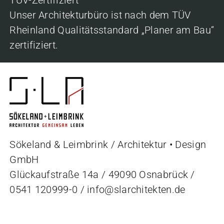
Unser Architekturbüro ist nach dem TÜV
Rheinland Qualitätsstandard „Planer am Bau“
zertifiziert.
Sökeland & Leimbrink / Architektur • Design
GmbH
Glückaufstraße 14a / 49090 Osnabrück /
0541 120999-0
/
info@slarchitekten.de