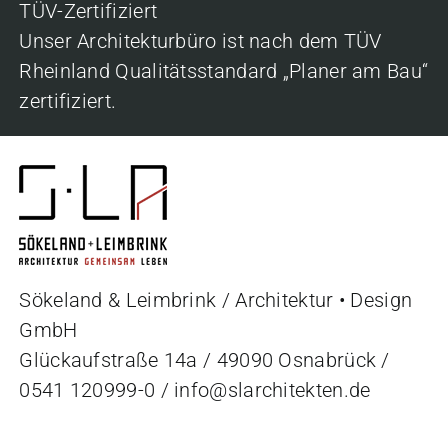
TÜV-Zertifiziert
Unser Architekturbüro ist nach dem TÜV
Rheinland Qualitätsstandard „Planer am Bau“
zertifiziert.
Sökeland & Leimbrink / Architektur • Design
GmbH
Glückaufstraße 14a / 49090 Osnabrück /
0541 120999-0
/
info@slarchitekten.de